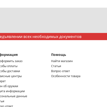
редъявлении всех необходимых документов
формация
Помощь
 оформить заказ
Найти магазин
собы оплаты
Статьи
собы доставки
Вопрос-ответ
висные центры
Особенности товара
врат
он об оружии
ита информации
сональные данные
тьи
рос-ответ