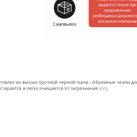
выдается только при
предъявлении
необходимых документо
магазинах компании
Самовывоз
отовлен из высоко прочной черной ткани . Объёмные чехлы д
тирается и легко очищается от загрязнения. (-/-)