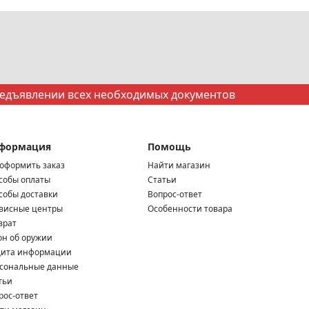
редъявлении всех необходимых документов
формация
Помощь
 оформить заказ
Найти магазин
собы оплаты
Статьи
собы доставки
Вопрос-ответ
висные центры
Особенности товара
врат
он об оружии
ита информации
сональные данные
тьи
рос-ответ