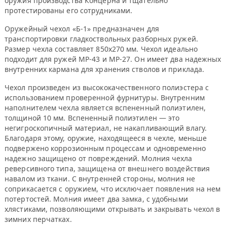
оружия производства Концерна и тщательно
протестированы его сотрудниками.
Оружейный чехол «Б-1» предназначен для
транспортировки гладкоствольных разборных ружей.
Размер чехла составляет 850x270 мм. Чехол идеально
подходит для ружей МР-43 и МР-27. Он имеет два надежных
внутренних кармана для хранения стволов и приклада.
Чехол произведен из высококачественного полиэстера с
использованием проверенной фурнитуры. Внутренним
наполнителем чехла является вспененный полиэтилен,
толщиной 10 мм. Вспененный полиэтилен — это
негигроскопичный материал, не накапливающий влагу.
Благодаря этому, оружие, находящееся в чехле, меньше
подвержено коррозионным процессам и одновременно
надежно защищено от повреждений. Молния чехла
реверсивного типа, защищена от внешнего воздействия
навалом из ткани. С внутренней стороны, молния не
соприкасается с оружием, что исключает появления на нем
потертостей. Молния имеет два замка, с удобными
хлястиками, позволяющими открывать и закрывать чехол в
зимних перчатках.