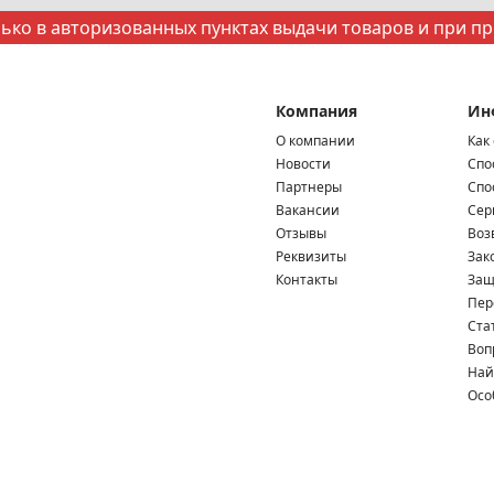
ко в авторизованных пунктах выдачи товаров и при п
Компания
Ин
О компании
Как
Новости
Спо
Партнеры
Спо
Вакансии
Сер
Отзывы
Воз
Реквизиты
Зак
Контакты
Защ
Пер
Ста
Воп
Най
Осо