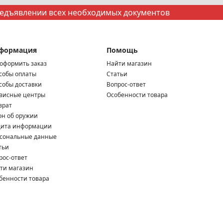
редъявлении всех необходимых документов
формация
Помощь
 оформить заказ
Найти магазин
собы оплаты
Статьи
собы доставки
Вопрос-ответ
висные центры
Особенности товара
врат
он об оружии
ита информации
сональные данные
тьи
рос-ответ
ти магазин
бенности товара