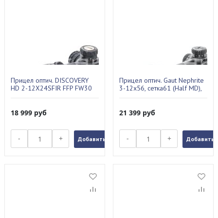
Прицел оптич. DISCOVERY
Прицел оптич. Gaut Nephrite
HD 2-12X24SFIR FFP FW30
3-12x56, сетка61 (Half MD),
подсв.красн, 30мм N31256-
61
18 999
руб
21 399
руб
-
+
-
+
Добавить в заказ
Добавить в