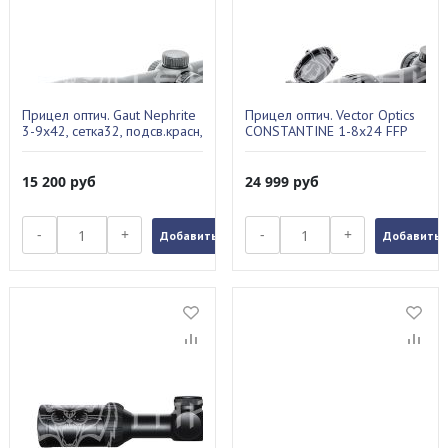
Прицел оптич. Gaut Nephrite
Прицел оптич. Vector Optics
3-9x42, сетка32, подсв.красн,
CONSTANTINE 1-8х24 FFP
30мм N3942-32
сетка VCO-1 MIL (SCFF-60)
15 200
руб
24 999
руб
-
+
-
+
Добавить в заказ
Добавить в