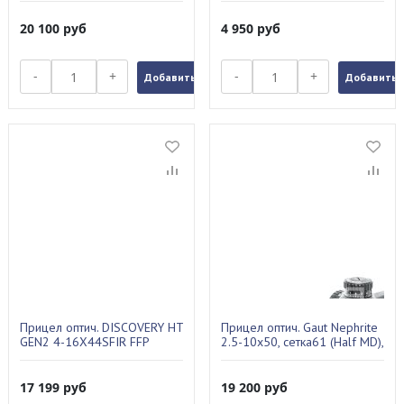
20 100
руб
4 950
руб
-
+
-
+
Добавить в заказ
Добавить в
Прицел оптич. DISCOVERY HT
Прицел оптич. Gaut Nephrite
GEN2 4-16X44SFIR FFP
2.5-10x50, сетка61 (Half MD),
подсв.красн, 30мм N251050-
61
17 199
руб
19 200
руб