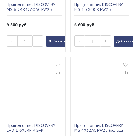
Прицел оптич. DISCOVERY
Прицел оптич. DISCOVERY
MS 6-24X42AOAC FW25
MS 3-9X40IR FW25
9 500
руб
6 600
руб
-
+
-
+
Добавить в заказ
Добавить в
Прицел оптич. DISCOVERY
Прицел оптич. DISCOVERY
LHD 1-6X24FIR SFP
MS 4X32AC FW25 (кольца
22мм в комплекте)