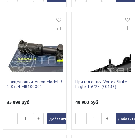
Прицел оптич. Arkon Model B
Прицел оптич. Vortex Strike
1-8x24 MB180001
Eagle 1-6*24 (30133)
35 999
руб
49 900
руб
-
+
-
+
Добавить в заказ
Добавить в