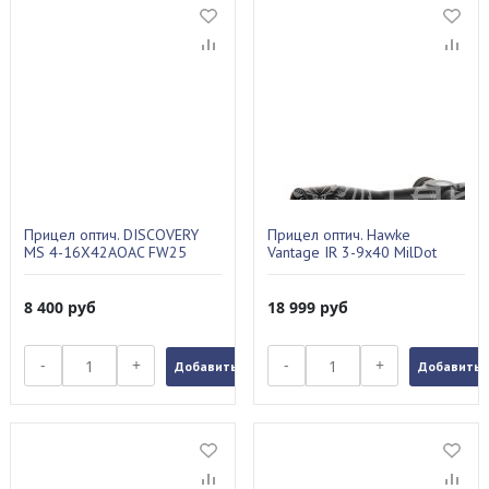
Прицел оптич. DISCOVERY
Прицел оптич. Hawke
MS 4-16X42AOAC FW25
Vantage IR 3-9х40 MilDot
14221
8 400
руб
18 999
руб
-
+
-
+
Добавить в заказ
Добавить в