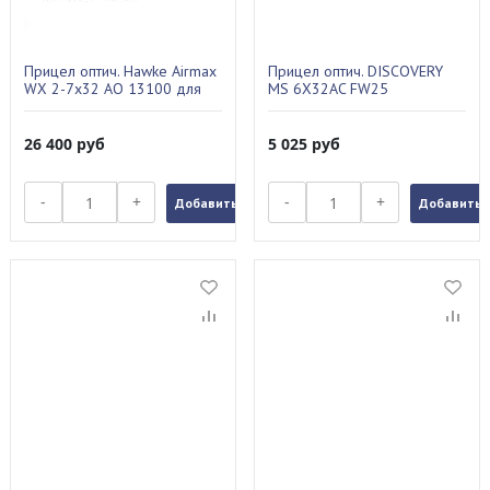
Прицел оптич. Hawke Airmax
Прицел оптич. DISCOVERY
WX 2-7х32 AO 13100 для
MS 6X32AC FW25
усиленной пневматики
26 400
руб
5 025
руб
-
+
-
+
Добавить в заказ
Добавить в