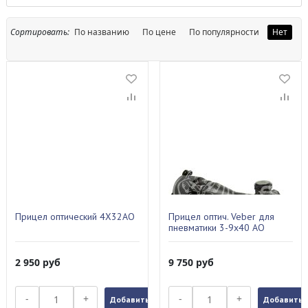
Сортировать:
По названию
По цене
По популярности
Нет
Прицел оптический 4X32AO
Прицел оптич. Veber для
пневматики 3-9x40 AO
2 950
руб
9 750
руб
-
+
-
+
Добавить в заказ
Добавить в