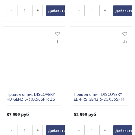
-
+
-
+
Добавить в заказ
Добавить в
Прицел оптич. DISCOVERY
Прицел оптич. DISCOVERY
HD GEN2 5-30X56SFIR ZS
ED-PRS GEN2 5-25X56SFIR
FW34
37 999
руб
52 999
руб
-
+
-
+
Добавить в заказ
Добавить в