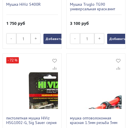
Мушка HiViz S400R
Мушка Truglo TG90
универсальная красн.винт
1 750
руб
3 100
руб
-
+
-
+
Добавить в заказ
Добавить в
- 72 %
пистолетная мушка HiViz
мушка оптоволоконная
HSG1002-G, Sig Sauer серия
красная 1.5мм резьба 3мм
Р, зеленая HSG1002-G
600.0056.3