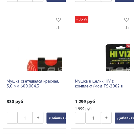
- 35 %
Мушка светящаяся красная,
Мушка и целик HiViz
3,0 мм 600.004.3
комплект (мод.TS-2002 и
М300) 5,5мм-8,3 мм С300-2
330
руб
1 299
руб
1 999
руб
-
+
-
+
Добавить в заказ
Добавить в