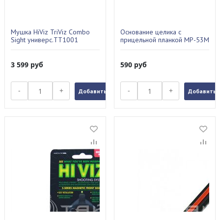
Мушка HiViz TriViz Combo
Основание целика с
Sight универс.TT1001
прицельной планкой МР-53М
Сб2-1
3 599
руб
590
руб
-
+
-
+
Добавить в заказ
Добавить в