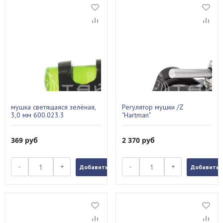
мушка светящаяся зелёная,
Регулятор мушки /Z
3,0 мм 600.023.3
"Hartman"
369
руб
2 370
руб
-
+
-
+
Добавить в заказ
Добавить в