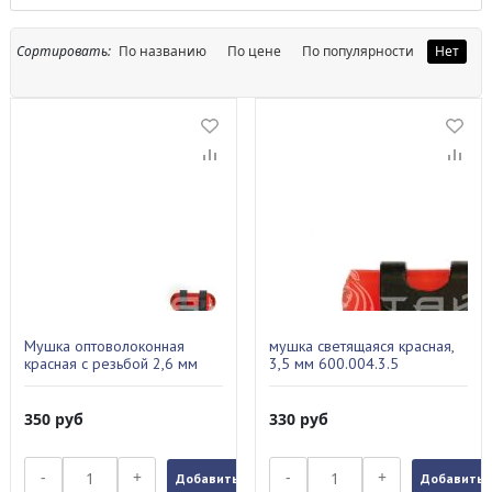
Сортировать:
По названию
По цене
По популярности
Нет
Мушка оптоволоконная
мушка светящаяся красная,
красная с резьбой 2,6 мм
3,5 мм 600.004.3.5
350
руб
330
руб
-
+
-
+
Добавить в заказ
Добавить в