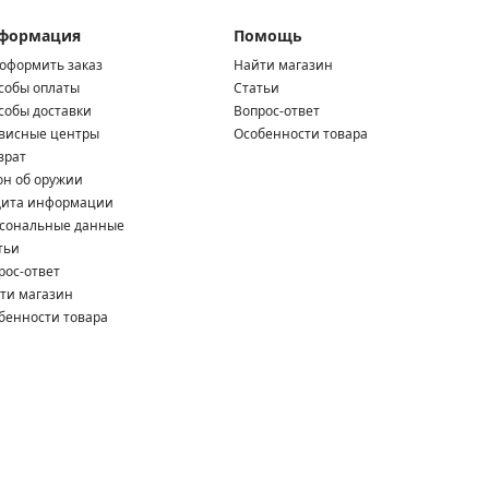
формация
Помощь
 оформить заказ
Найти магазин
собы оплаты
Статьи
собы доставки
Вопрос-ответ
висные центры
Особенности товара
врат
он об оружии
ита информации
сональные данные
тьи
рос-ответ
ти магазин
бенности товара