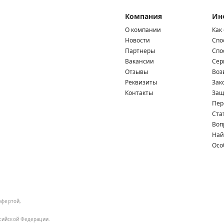
Компания
Ин
О компании
Как
Новости
Спо
Партнеры
Спо
Вакансии
Сер
Отзывы
Воз
Реквизиты
Зак
Контакты
Защ
Пер
Ста
Воп
Най
Осо
офертой,
ссийской Федерации.