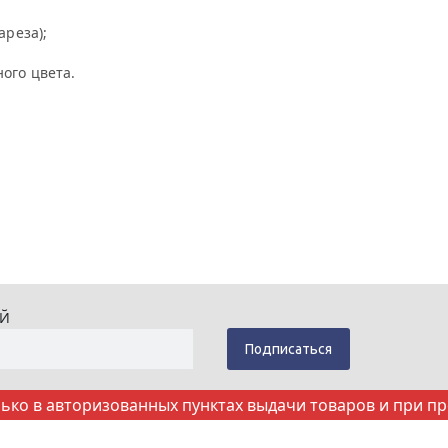
ареза);
ого цвета.
ИЙ
ко в авторизованных пунктах выдачи товаров и при п