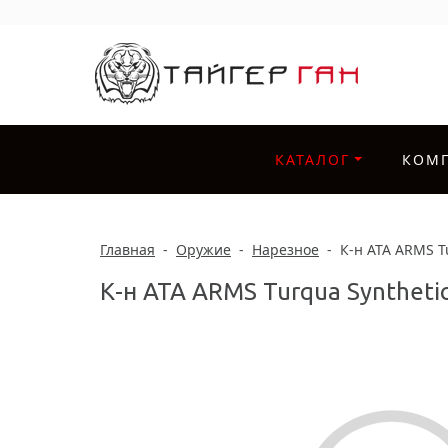
КАТАЛОГ
КОМ
Главная
-
Оружие
-
Нарезное
-
К-н ATA ARMS T
К-н ATA ARMS Turqua Syntheti