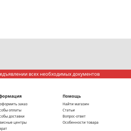
редъявлении всех необходимых документов
формация
Помощь
 оформить заказ
Найти магазин
собы оплаты
Статьи
собы доставки
Вопрос-ответ
висные центры
Особенности товара
врат