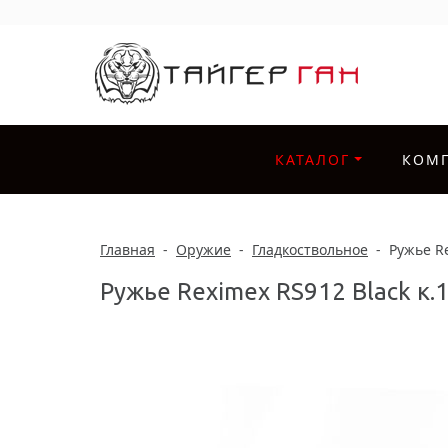
КАТАЛОГ
КОМ
Главная
-
Оружие
-
Гладкоствольное
-
Ружье Re
Ружье Reximex RS912 Black к.