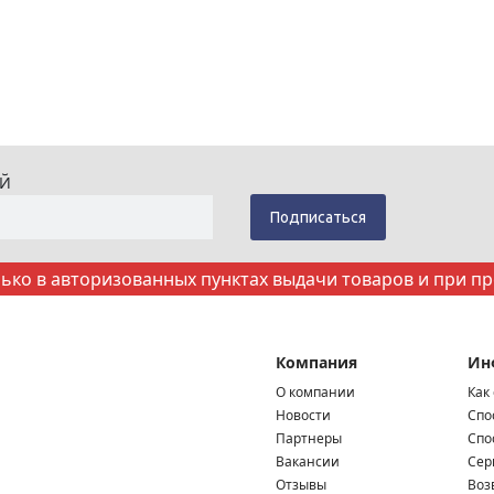
ИЙ
ко в авторизованных пунктах выдачи товаров и при п
Компания
Ин
О компании
Как
Новости
Спо
Партнеры
Спо
Вакансии
Сер
Отзывы
Воз