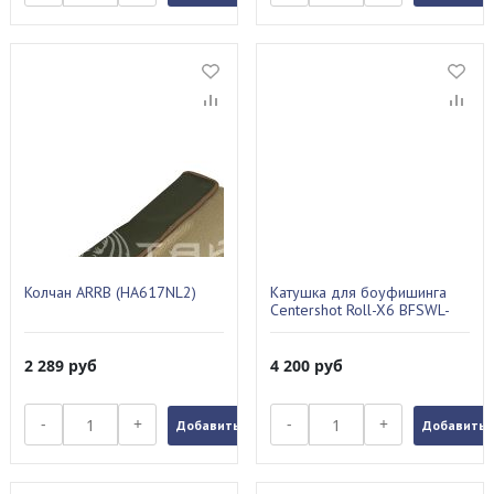
Колчан ARRB (HA617NL2)
Катушка для боуфишинга
Centershot Roll-X6 BFSWL-
0002
2 289
руб
4 200
руб
-
+
-
+
Добавить в заказ
Добавить в