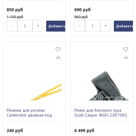
850
руб
690
руб
1 100
руб
860
руб
-
+
-
+
Добавить в заказ
Добавить в
Резинка для рогатки
Релиз для блочного лука
Centershot двойная под
Scott Caliper JKGFJ-20D7001
дротики CS-R/L-3x-F
240
руб
6 499
руб