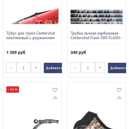
Тубус для стрел Centershot
Трубка лучная карбоновая
пластиковый с держателем
Centershot Flash 500 FLASH-
красный ARTB-001RD
SHAFT-500
1 399
руб
340
руб
-
+
-
+
Добавить в заказ
Добавить в
- 94 %