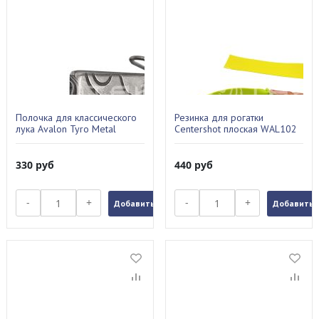
Полочка для классического
Резинка для рогатки
лука Avalon Tyro Metal
Centershot плоская WAL102
A045033
330
руб
440
руб
-
+
-
+
Добавить в заказ
Добавить в