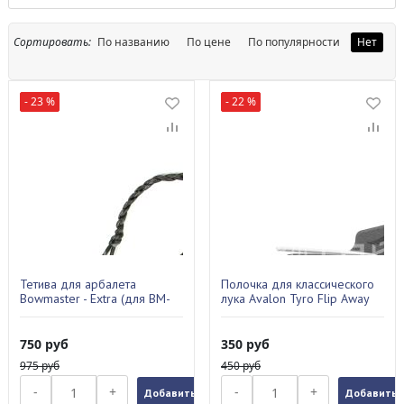
Сортировать:
По названию
По цене
По популярности
Нет
- 23 %
- 22 %
Тетива для арбалета
Полочка для классического
Bowmaster - Extra (для BM-
лука Avalon Tyro Flip Away
R1/R2/R3)
A054410
750
руб
350
руб
975
руб
450
руб
-
+
-
+
Добавить в заказ
Добавить в