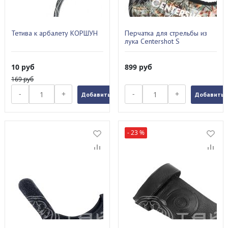
Тетива к арбалету КОРШУН
Перчатка для стрельбы из
лука Centershot S
(камуфляж) AGL-005 S-CAMO
10
руб
899
руб
169
руб
-
+
-
+
Добавить в заказ
Добавить в
- 23 %