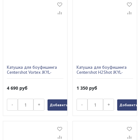
Катушка для боуфишинга
Катушка для боуфишинга
Centershot Vortex JKYL-
Centershot H2Shot JKYL-
20B01005
20B01002
4 690
руб
1 350
руб
-
+
-
+
Добавить в заказ
Добавить в