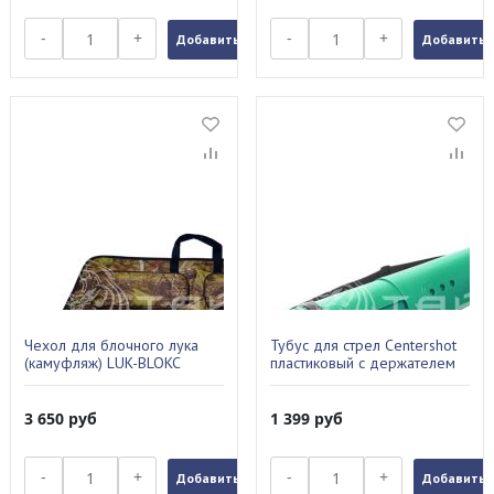
-
+
-
+
Добавить в заказ
Добавить в
Чехол для блочного лука
Тубус для стрел Centershot
(камуфляж) LUK-BLOKC
пластиковый с держателем
зеленый ARTB-001GR
3 650
руб
1 399
руб
-
+
-
+
Добавить в заказ
Добавить в