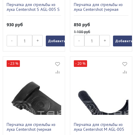
Перчатка для стрельбы из
Перчатка для стрельбы из
лука Centershot S AGL-005 S
лука Centershot (черная
кожа) XL AGL-001 XL
930
руб
850
руб
1 100
руб
-
+
-
+
Добавить в заказ
Добавить в
- 23 %
- 20 %
Перчатка для стрельбы из
Перчатка для стрельбы из
лука Centershot (черная
лука Centershot M AGL-005
кожа) M AGL-001 M
M