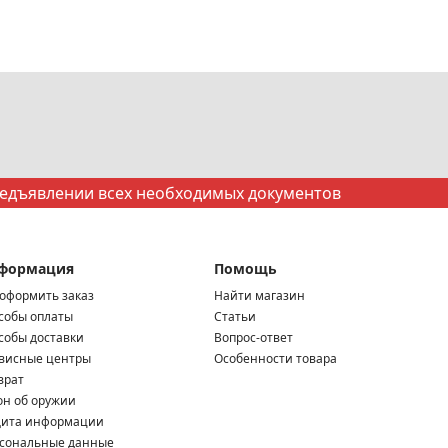
редъявлении всех необходимых документов
формация
Помощь
 оформить заказ
Найти магазин
собы оплаты
Статьи
собы доставки
Вопрос-ответ
висные центры
Особенности товара
врат
он об оружии
ита информации
сональные данные