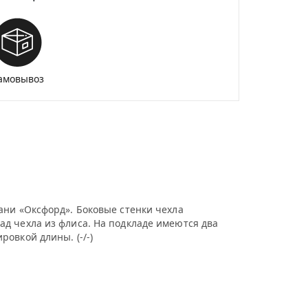
амовывоз
ани «Оксфорд». Боковые стенки чехла
д чехла из флиса. На подкладе имеются два
овкой длины. (-/-)